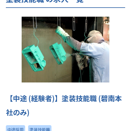
【中途 (経験者)】塗装技能職 (碧南本
社のみ)
中途採用
塗装技能職