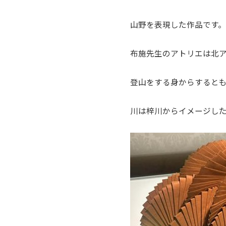
山野を表現した作品です。
布施先生のアトリエは北
登山をする身からすると
川は梓川からイメージし