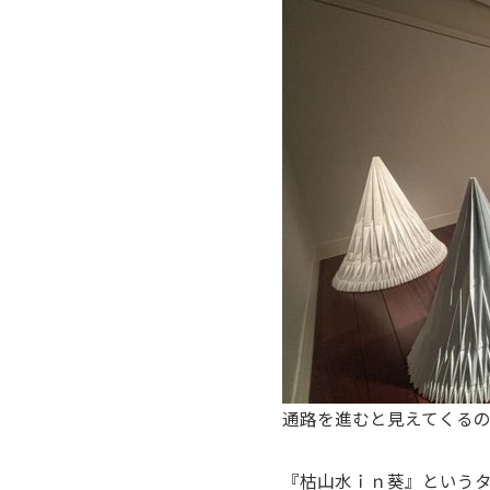
通路を進むと見えてくる
『枯山水ｉｎ葵』という